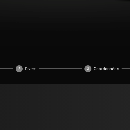
Divers
Coordonnées
2
3