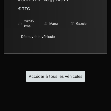
€ TTC
52122
kms
Auto.
Essence
Gazole
Découvrir le véhicule
Accéder à tous les véhicules